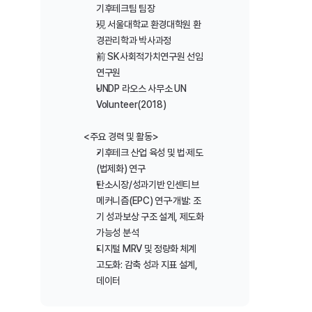
기후테크팀 팀장
現 서울대학교 환경대학원 환
경관리학과 박사과정
前 SK사회적가치연구원 선임
연구원
UNDP 라오스 사무소 UN 
Volunteer(2018)
<주요 경력 및 활동>
기후테크 산업 육성 및 법·제도
(법제화) 연구
탄소시장/성과기반 인센티브 
메커니즘(EPC) 연구·개발: 조
기 성과보상 구조 설계, 제도화 
가능성 분석
디지털 MRV 및 정량화 체계 
고도화: 감축 성과 지표 설계, 
데이터