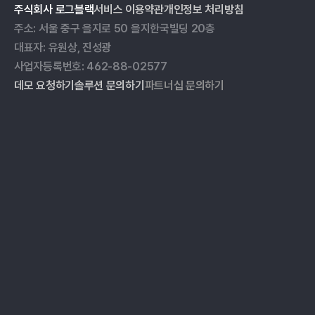
주식회사 로그블랙
서비스 이용약관
개인정보 처리방침
주소: 서울 중구 을지로 50 을지한국빌딩 20층
대표자: 유원상, 진성광
사업자등록번호: 462-88-02577
데모 요청하기
솔루션 문의하기
파트너십 문의하기
ESG 데이터 관리
블로그
온실가스 인벤토리
자료실
ESG 리포팅
이벤트
공급망 실사
고객 사례
미디어 모니터링
가격
파트너