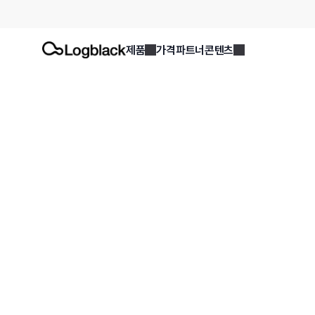
제품
가격
파트너
콘텐츠
블로그
>
ESG 실무자를 위한 C
2024. 9. 23.
ESG 지식
맹성찬
로그블랙 | ESG 연구원