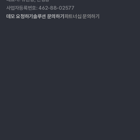
사업자등록번호: 462-88-02577
데모 요청하기
솔루션 문의하기
파트너십 문의하기
ESG 데이터 관리
블로그
온실가스 인벤토리
자료실
ESG 리포팅
이벤트
공급망 실사
고객 사례
미디어 모니터링
가격
파트너