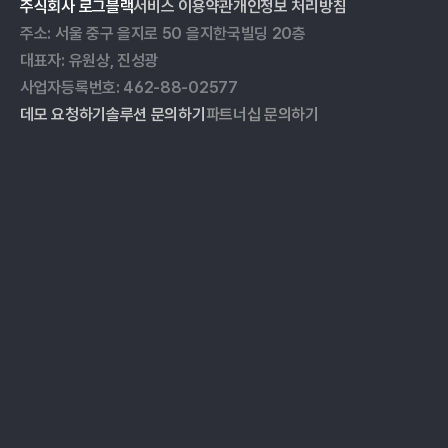
주식회사 로그블랙
서비스 이용약관
개인정보 처리방침
주소: 서울 중구 을지로 50 을지한국빌딩 20층
대표자: 유원상, 진성광
사업자등록번호: 462-88-02577
데모 요청하기
솔루션 문의하기
파트너십 문의하기
ESG 데이터 관리
블로그
온실가스 인벤토리
자료실
ESG 리포팅
이벤트
공급망 실사
고객 사례
미디어 모니터링
가격
파트너