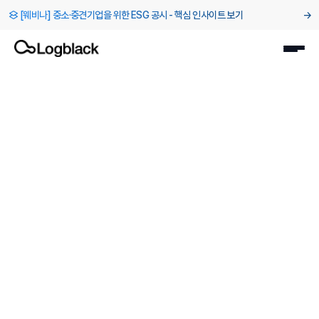
[웨비나] 중소·중견기업을 위한 ESG 공시 - 핵심 인사이트 보기
→
파트너
>
한국경영인증원 탄소중립검증센터
온실가스검증
탄소발자국검증
홈페이지 바로가기