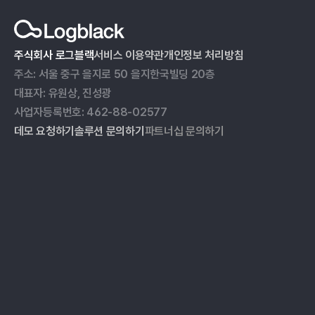
주식회사 로그블랙
서비스 이용약관
개인정보 처리방침
주소: 서울 중구 을지로 50 을지한국빌딩 20층
대표자: 유원상, 진성광
사업자등록번호: 462-88-02577
데모 요청하기
솔루션 문의하기
파트너십 문의하기
ESG 데이터 관리
블로그
온실가스 인벤토리
자료실
ESG 리포팅
이벤트
공급망 실사
고객 사례
미디어 모니터링