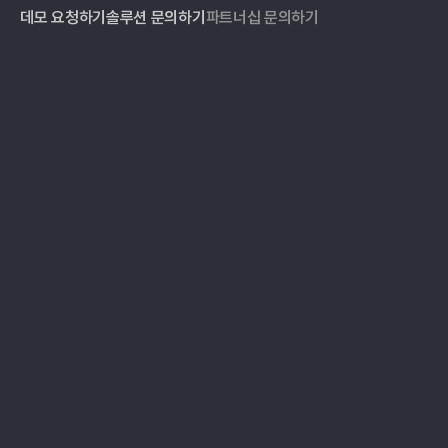
데모 요청하기
솔루션 문의하기
파트너십 문의하기
ESG 데이터 관리
블로그
온실가스 인벤토리
자료실
ESG 리포팅
이벤트
공급망 실사
고객 사례
미디어 모니터링
가격
파트너