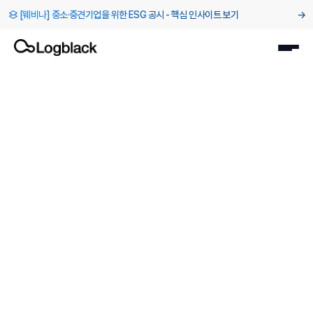
[웨비나] 중소·중견기업을 위한 ESG 공시 - 핵심 인사이트 보기
→
블로그
>
[지속가능경영보고서 시스템화] 보고서 작성, ‘다시 만들기’에서
2026. 7. 2.
인사이트
유원상
로그블랙 공동대표