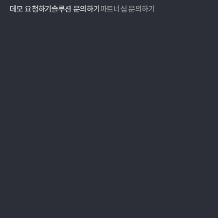
데모 요청하기
솔루션 문의하기
파트너십 문의하기
ESG 데이터 관리
블로그
온실가스 인벤토리
자료실
ESG 리포팅
이벤트
공급망 실사
고객 사례
미디어 모니터링
가격
파트너